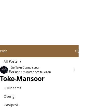
Post
All Posts
De Toko Connoisseur
All Posts
22 apr
2 minuten om te lezen
Toko Mansoor
Indonesisch
Surinaams
Overig
Gastpost