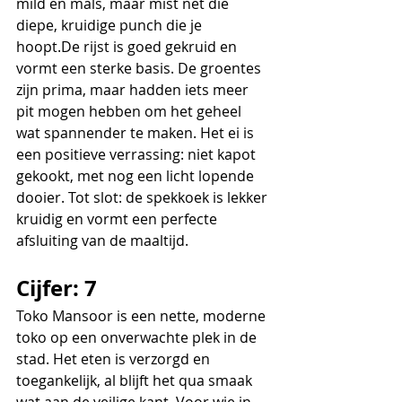
mild en mals, maar mist net die 
diepe, kruidige punch die je 
hoopt.De
 rijst is goed gekruid en 
vormt een sterke basis. De groentes 
zijn prima, maar hadden iets meer 
pit mogen hebben om het geheel 
wat spannender te maken. Het ei is 
een positieve verrassing: niet kapot 
gekookt, met nog een licht lopende 
dooier. Tot slot: de spekkoek is lekker 
kruidig en vormt een perfecte 
afsluiting van de maaltijd.
Cijfer: 7
Toko Mansoor is een nette, moderne 
toko op een onverwachte plek in de 
stad. Het eten is verzorgd en 
toegankelijk, al blijft het qua smaak 
wat aan de veilige kant. Voor wie in 