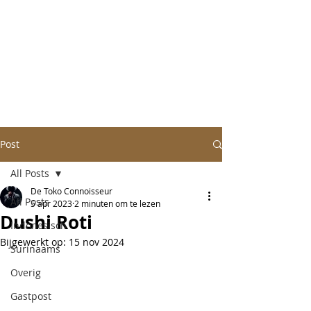
Post
All Posts
De Toko Connoisseur
All Posts
5 apr 2023
2 minuten om te lezen
Dushi Roti
Indonesisch
Bijgewerkt op:
15 nov 2024
Surinaams
Overig
Gastpost