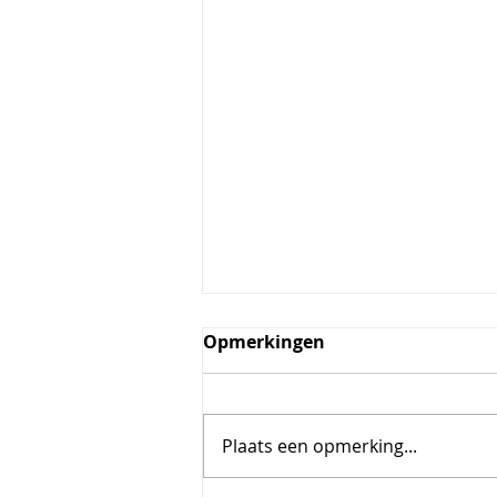
Opmerkingen
Plaats een opmerking...
Warung Rahayu