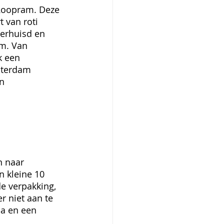
 Roopram. Deze 
 van roti 
verhuisd en 
m. Van 
k een 
sterdam 
n 
n naar 
n kleine 10 
e verpakking, 
r niet aan te 
la en een 