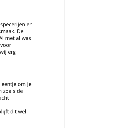
 specerijen en 
smaak. De 
l met al was 
 voor 
wij erg 
 eentje om je 
n zoals de 
cht 
jft dit wel 