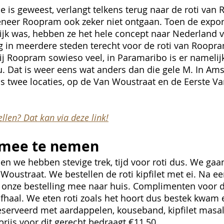
e is geweest, verlangt telkens terug naar de roti van
neer Roopram ook zeker niet ontgaan. Toen de export
lijk was, hebben ze het hele concept naar Nederland 
g in meerdere steden terecht voor de roti van Roopra
bij Roopram sowieso veel, in Paramaribo is er namelij
. Dat is weer eens wat anders dan die gele M. In Am
 twee locaties, op de Van Woustraat en de Eerste Va
llen? Dat kan via deze link!
 mee te nemen
 en we hebben stevige trek, tijd voor roti dus. We gaa
oustraat. We bestellen de roti kipfilet met ei. Na ee
onze bestelling mee naar huis. Complimenten voor d
afhaal. We eten roti zoals het hoort dus bestek kwam e
eserveerd met aardappelen, kouseband, kipfilet masa
prijs voor dit gerecht bedraagt €11,50.