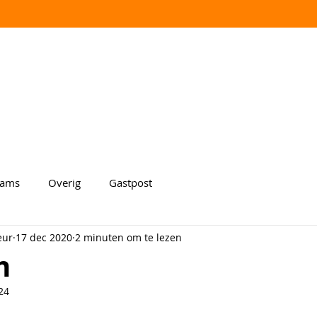
aams
Overig
Gastpost
eur
17 dec 2020
2 minuten om te lezen
m
24