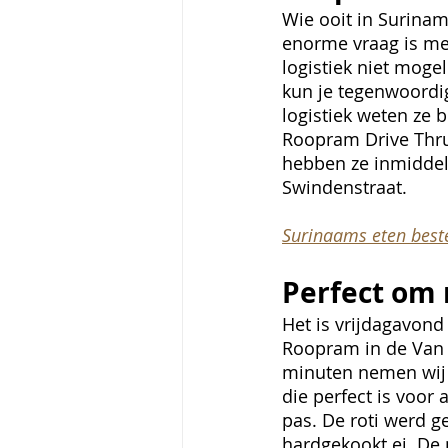
Wie ooit in Surinam
enorme vraag is me
logistiek niet moge
kun je tegenwoordi
logistiek weten ze 
Roopram Drive Thru
hebben ze inmiddels
Swindenstraat. 
Surinaams eten beste
Perfect om
Het is vrijdagavond
Roopram in de Van W
minuten nemen wij 
die perfect is voor 
pas. De roti werd g
hardgekookt ei. De 