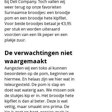
bij Deli Company. Toch vallen wij 
weer terug op onze favorieten 
Surinaamse broodjes: een broodje 
pom en een broodje hete kipfilet. 
Voor beide broodjes betaal je €3,95 
per stuk en worden uiteraard 
voorzien van een lik peper en een 
plakje zuur.
De verwachtingen niet 
waargemaakt
Aangezien wij een toko al kunnen 
beoordelen op de pom, beginnen we 
hiermee. En helaas zijn we hier wat in 
teleurgesteld. De pom is slap en 
doet wat waterig aan. We missen ook 
de stukjes kip er in. Het broodje hete 
kipfilet is dan al beter. Deze is wat 
vettig, maar smaakt ons prima. De 
kip is zoet en heet, precies zoals je 