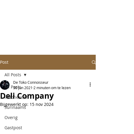
Post
All Posts
De Toko Connoisseur
All Posts
30 jun 2021
2 minuten om te lezen
Deli Company
Indonesisch
Bijgewerkt op:
15 nov 2024
Surinaams
Overig
Gastpost