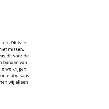
en. Dit is in 
niet missen. 
s dit voor de 
en banaan van 
ie we krijgen 
zoete bbq saus 
nen wij alleen 