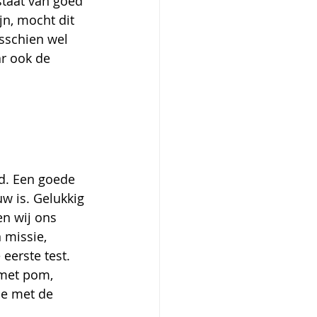
staat van goed 
jn, mocht dit 
isschien wel 
r ook de 
d. Een goede 
w is. Gelukkig 
en wij ons 
 missie, 
eerste test. 
 met pom, 
ie met de 