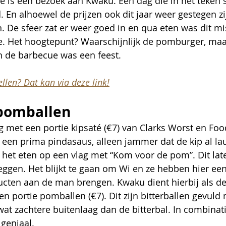
tie is een bezoek aan Kwaku. Een dag die in het teken 
. En alhoewel de prijzen ook dit jaar weer gestegen zi
n. De sfeer zat er weer goed in en qua eten was dit m
ie. Het hoogtepunt? Waarschijnlijk de pomburger, maa
 de barbecue was een feest.  
llen? Dat kan via deze link!
 pomballen
met een portie kipsaté (€7) van Clarks Worst en Foo
en prima pindasaus, alleen jammer dat de kip al lau
s het eten op een vlag met “Kom voor de pom”. Dit lat
ggen. Het blijkt te gaan om Wi en ze hebben hier een
ten aan de man brengen. Kwaku dient hierbij als de 
n portie pomballen (€7). Dit zijn bitterballen gevuld
t zachtere buitenlaag dan de bitterbal. In combinat
 geniaal. 