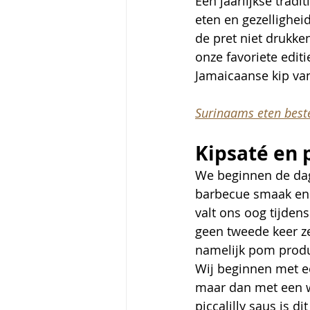
Een jaarlijkse tradi
eten en gezelligheid
de pret niet drukke
onze favoriete edit
Jamaicaanse kip van
Surinaams eten beste
Kipsaté en
We beginnen de dag 
barbecue smaak en e
valt ons oog tijden
geen tweede keer ze
namelijk pom produc
Wij beginnen met ee
maar dan met een wa
piccalilly saus is dit