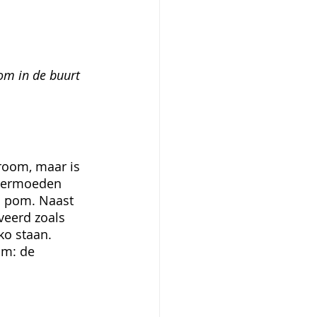
om in de buurt 
room, maar is 
 vermoeden 
: pom. Naast 
veerd zoals 
ko staan. 
om: de 