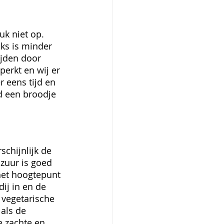
k niet op. 
ks is minder 
jden door 
perkt en wij er 
 eens tijd en 
d een broodje 
chijnlijk de 
 zuur is goed 
het hoogtepunt 
ij in en de 
 vegetarische 
als de 
e zachte en 