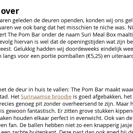
over
aren geleden de deuren openden, konden wij ons gelu
 waren we ook bang dat het misschien te niche was. Ni
vert The Pom Bar onder de naam Suri Meal Box maalti
evolg hiervan is wel dat de openingstijden wat zijn be
eweest. Gelukkig hadden wij doordeweeks eindelijk weer
langs voor een portie pomballen (€5,25) en uiteraar
 de deur in huis te vallen: The Pom Bar maakt waars
tad. Het 
Surinaamse broodje
 is goed afgebakken, het
recies genoeg pit zonder overheersend te zijn. Maar 
is gewoon fantastisch. Er zitten grove stukken kippend
aken houden elkaar perfect in evenwicht. Ook van de
een fan. De ballen hebben niet zo een knapperig jasje 
st een zachte buitenkant. Deze past dan ook goed bij d