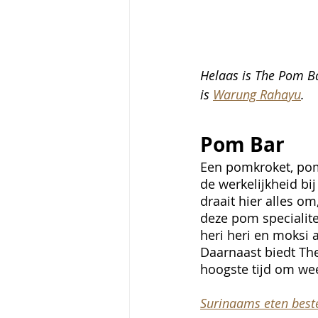
Helaas is The Pom Ba
is 
Warung Rahayu
.
Pom Bar
Een pomkroket, pom
de werkelijkheid bi
draait hier alles o
deze pom specialite
heri heri en moksi 
Daarnaast biedt Th
hoogste tijd om wee
Surinaams eten beste