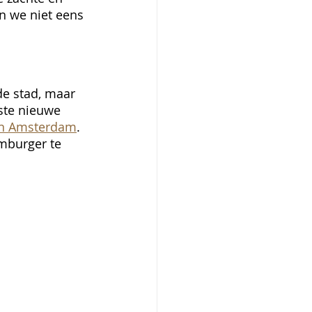
n we niet eens 
de stad, maar 
ste nieuwe 
an Amsterdam
. 
mburger te 