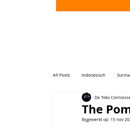
All Posts
Indonesisch
Surin
De Toko Connoiss
The Pom
Bijgewerkt op:
15 nov 20